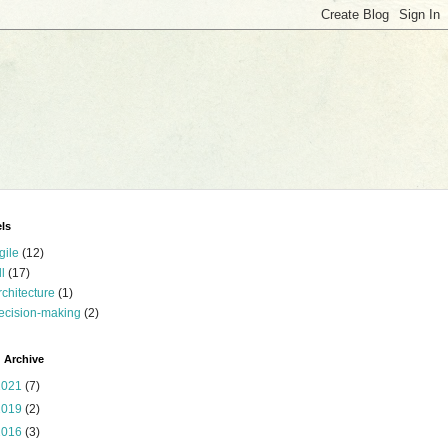
ls
gile
(12)
ll
(17)
rchitecture
(1)
ecision-making
(2)
 Archive
2021
(7)
2019
(2)
2016
(3)